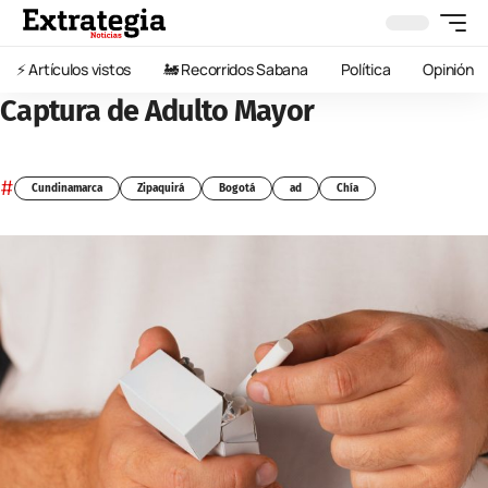
⚡️ Artículos vistos
🚂 Recorridos Sabana
Política
Opinión
Captura de Adulto Mayor
#
Cundinamarca
Zipaquirá
Bogotá
ad
Chía