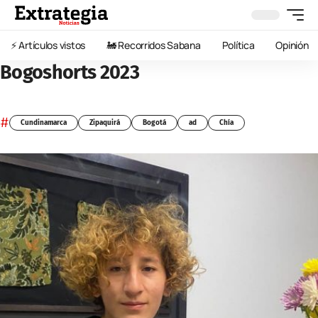
⚡️ Artículos vistos
🚂 Recorridos Sabana
Política
Opinión
Bogoshorts 2023
#
Cundinamarca
Zipaquirá
Bogotá
ad
Chía