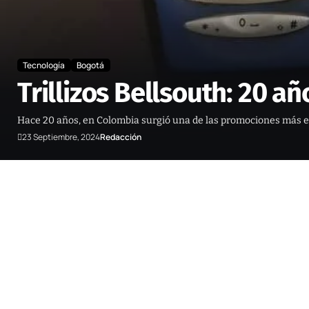
Tecnología
Bogotá
Trillizos Bellsouth: 20 
Hace 20 años, en Colombia surgió una de las promociones más emb
23 Septiembre, 2024
Redacción