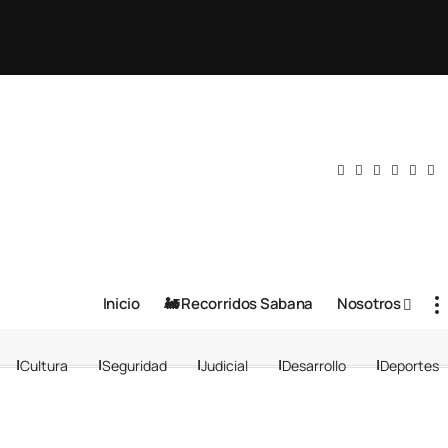
Inicio
🚂 Recorridos Sabana
Nosotros
Cultura
Seguridad
Judicial
Desarrollo
Deportes