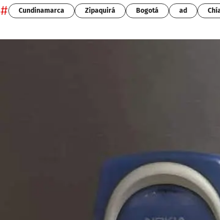
#
Cundinamarca
Zipaquirá
Bogotá
ad
Chí