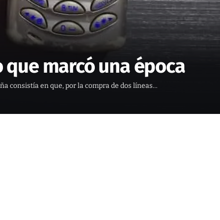
mo que marcó una época
ña consistía en que, por la compra de dos líneas…