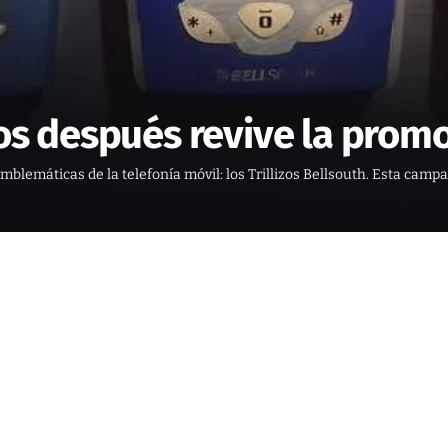
años después revive la pro
lemáticas de la telefonía móvil: los Trillizos Bellsouth. Esta campa