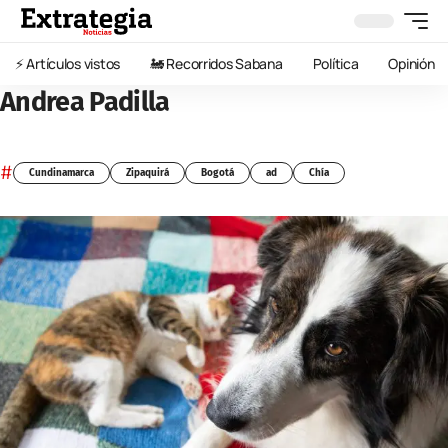
⚡️ Artículos vistos
🚂 Recorridos Sabana
Política
Opinión
Andrea Padilla
#
Cundinamarca
Zipaquirá
Bogotá
ad
Chía