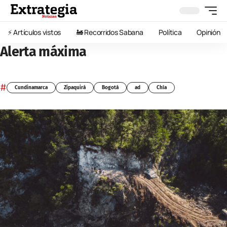
⚡️ Artículos vistos
🚂 Recorridos Sabana
Política
Opinión
Alerta máxima
#
Cundinamarca
Zipaquirá
Bogotá
ad
Chía