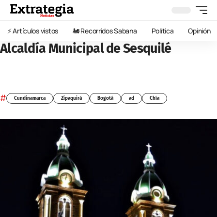
⚡️ Artículos vistos
🚂 Recorridos Sabana
Política
Opinión
Alcaldía Municipal de Sesquilé
#
Cundinamarca
Zipaquirá
Bogotá
ad
Chía