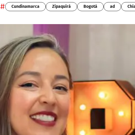
#
Cundinamarca
Zipaquirá
Bogotá
ad
Chí