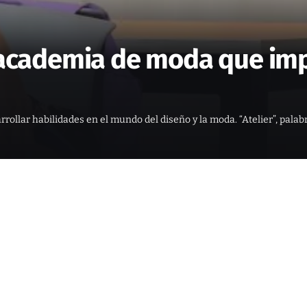
a academia de moda que impu
rollar habilidades en el mundo del diseño y la moda. “Atelier”, palabr