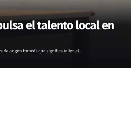
lsa el talento local en
a de origen francés que significa taller, el…