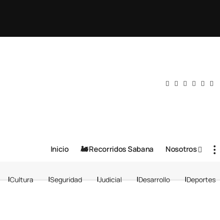
Inicio
🚂 Recorridos Sabana
Nosotros
Cultura
Seguridad
Judicial
Desarrollo
Deportes