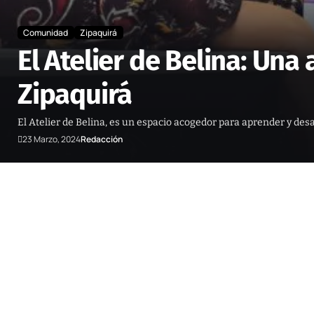
Comunidad
Zipaquirá
El Atelier de Belina: Un
Zipaquirá
El Atelier de Belina, es un espacio acogedor para aprender y desar
23 Marzo, 2024
Redacción