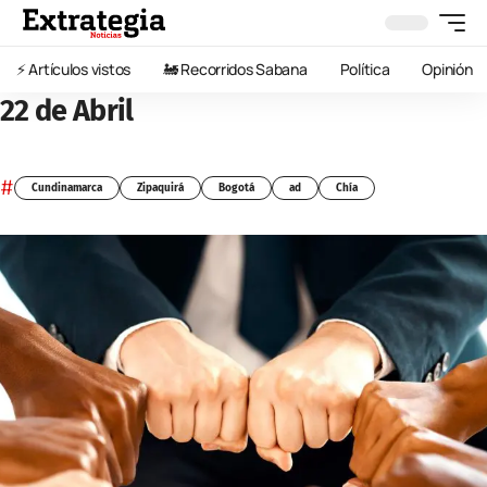
⚡️ Artículos vistos
🚂 Recorridos Sabana
Política
Opinión
22 de Abril
#
Cundinamarca
Zipaquirá
Bogotá
ad
Chía