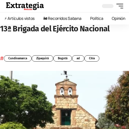
⚡️ Artículos vistos
🚂 Recorridos Sabana
Política
Opinión
13ª Brigada del Ejército Nacional
#
Cundinamarca
Zipaquirá
Bogotá
ad
Chía