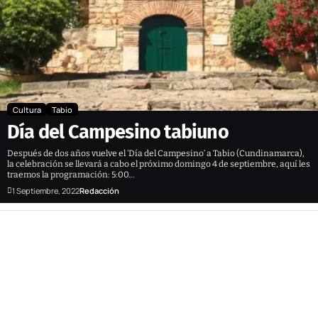
Cultura
Tabio
Día del Campesino tabiuno
Después de dos años vuelve el ‘Día del Campesino’ a Tabio (Cundinamarca),
la celebración se llevará a cabo el próximo domingo 4 de septiembre, aquí les
traemos la programación: 5:00…
1 Septiembre, 2022
Redacción