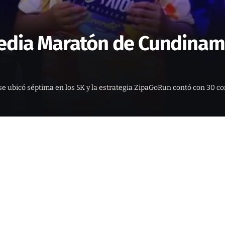
edia Maratón de Cundinama
e ubicó séptima en los 5K y la estrategia ZipaGoRun contó con 30 c