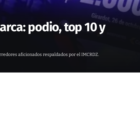
rca: podio, top 10 y
orredores aficionados respaldados por el IMCRDZ.