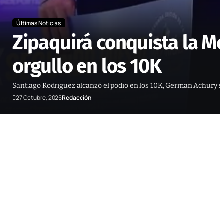
Últimas Noticias
Zipaquirá conquista la M
orgullo en los 10K
Santiago Rodríguez alcanzó el podio en los 10K, German Achury s
27 Octubre, 2025
Redacción