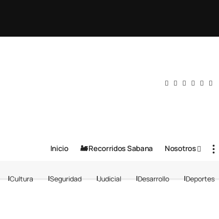
Inicio
🚂 Recorridos Sabana
Nosotros
Cultura
Seguridad
Judicial
Desarrollo
Deportes