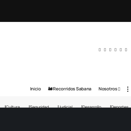
Inicio
🚂 Recorridos Sabana
Nosotros
Cultura
Seguridad
Judicial
Desarrollo
Deportes