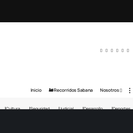
Inicio
🚂 Recorridos Sabana
Nosotros
Cultura
Seguridad
Judicial
Desarrollo
Deportes