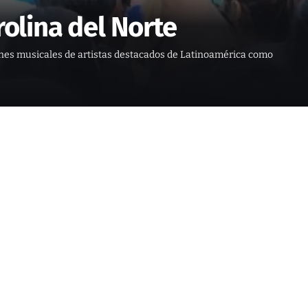
rolina del Norte
ciones musicales de artistas destacados de Latinoamérica como