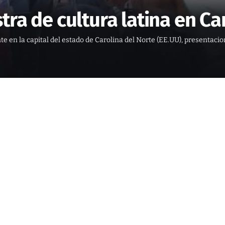
ra de cultura latina en Ca
te en la capital del estado de Carolina del Norte (EE.UU), presenta