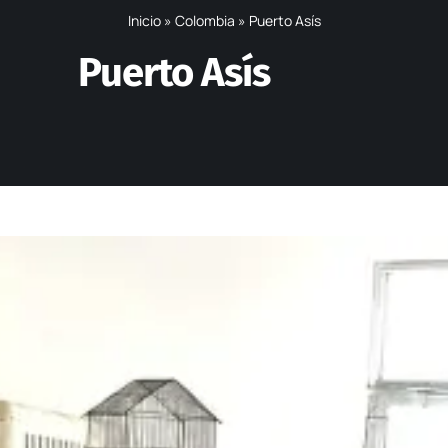
Inicio
»
Colombia
»
Puerto Asís
Puerto Asís