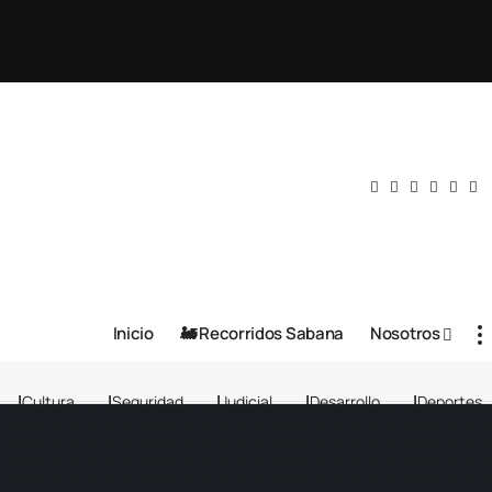
Inicio
🚂 Recorridos Sabana
Nosotros
Cultura
Seguridad
Judicial
Desarrollo
Deportes