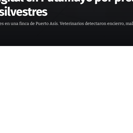
silvestres
s en una finca de Puerto Asís. Veterinarios detectaron encierro, mala