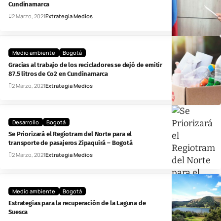
Cundinamarca
2 Marzo, 2021
Extrategia Medios
Medio ambiente
Bogotá
Gracias al trabajo de los recicladores se dejó de emitir
87.5 litros de Co2 en Cundinamarca
2 Marzo, 2021
Extrategia Medios
Desarrollo
Bogotá
Se Priorizará el Regiotram del Norte para el
transporte de pasajeros Zipaquirá – Bogotá
2 Marzo, 2021
Extrategia Medios
Medio ambiente
Bogotá
Estrategias para la recuperación de la Laguna de
Suesca