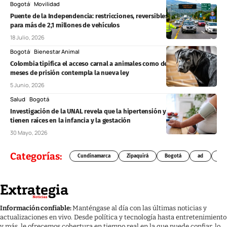
Bogotá
Movilidad
Puente de la Independencia: restricciones, reversibles y pico y placa
para más de 2,1 millones de vehículos
18 Julio, 2026
Bogotá
Bienestar Animal
Colombia tipifica el acceso carnal a animales como delito: hasta 55
meses de prisión contempla la nueva ley
5 Junio, 2026
Salud
Bogotá
Investigación de la UNAL revela que la hipertensión y la diabetes
tienen raíces en la infancia y la gestación
30 Mayo, 2026
Categorías:
Cundinamarca
Zipaquirá
Bogotá
ad
Chí
Información confiable:
Manténgase al día con las últimas noticias y
actualizaciones en vivo. Desde política y tecnología hasta entretenimiento
y más, le ofrecemos cobertura en tiempo real en la que puede confiar, lo