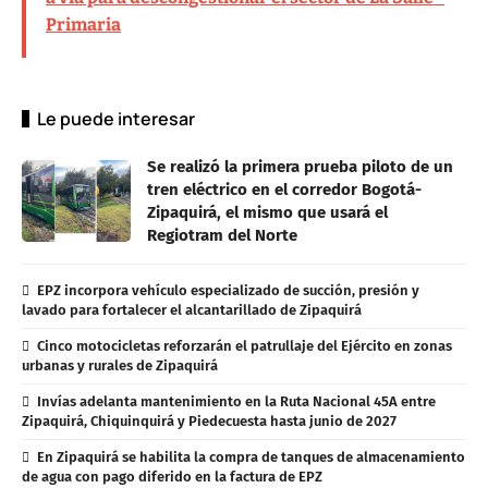
Primaria
Le puede interesar
Se realizó la primera prueba piloto de un
tren eléctrico en el corredor Bogotá-
Zipaquirá, el mismo que usará el
Regiotram del Norte
EPZ incorpora vehículo especializado de succión, presión y
lavado para fortalecer el alcantarillado de Zipaquirá
Cinco motocicletas reforzarán el patrullaje del Ejército en zonas
urbanas y rurales de Zipaquirá
Invías adelanta mantenimiento en la Ruta Nacional 45A entre
Zipaquirá, Chiquinquirá y Piedecuesta hasta junio de 2027
En Zipaquirá se habilita la compra de tanques de almacenamiento
de agua con pago diferido en la factura de EPZ